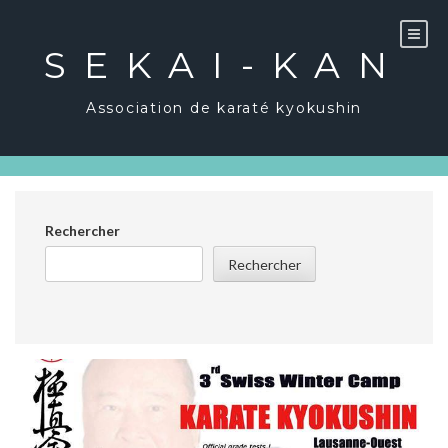
Skip
to
content
SEKAI-KAN
Association de karaté kyokushin
Rechercher
Rechercher