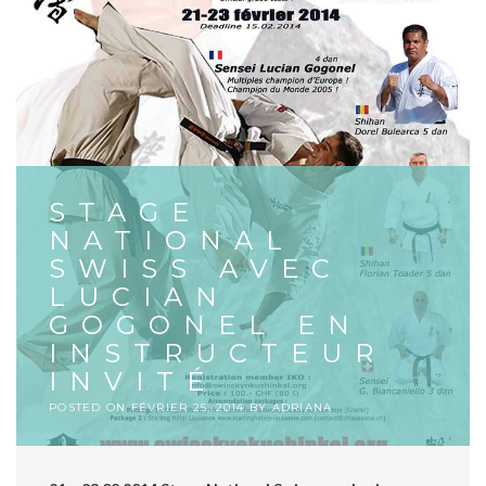
STAGE
NATIONAL
SWISS AVEC
LUCIAN
GOGONEL EN
INSTRUCTEUR
INVITÉ
POSTED ON
FÉVRIER 25, 2014
BY
ADRIANA