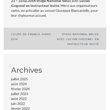
21 – 23.02.2014 Stage National Swiss
avec
Lucian
Gogonel en instructeur invité
. Merci aux organisateurs
swiss, en prticulier au sensei Giuseppe Biancaniello, pour
leur chaleureux accueil.
Navigation
COUPE DE FRANCE, PARIS
STAGE NATIONAL BELGE
2014
AVEC LUCIAN GOGONEL EN
de
INSTRUCTEUR INVITÉ
l’article
Archives
juillet 2025
août 2024
février 2024
juillet 2023
août 2022
juin 2022
février 2022