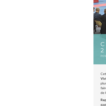
PO
Cet
Viv
plu
fai
de 
Rap
gag