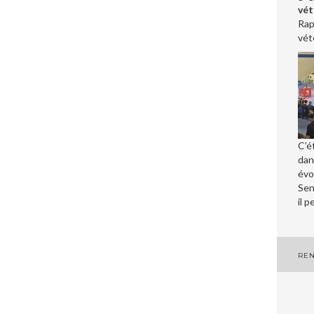
vét
Rap
vét
C’é
dan
évo
Sen
il 
N
REN
d
l’