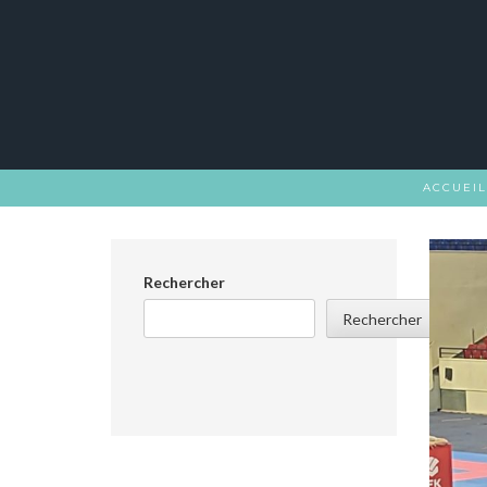
Skip
to
content
ACCUEIL
Rechercher
Rechercher