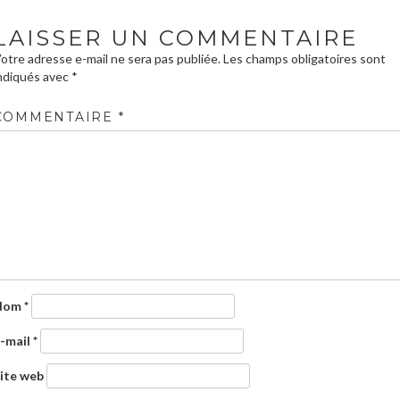
LAISSER UN COMMENTAIRE
otre adresse e-mail ne sera pas publiée.
Les champs obligatoires sont
ndiqués avec
*
COMMENTAIRE
*
Nom
*
-mail
*
ite web