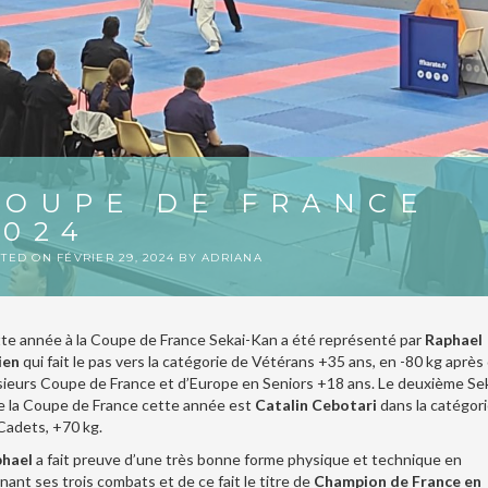
COUPE DE FRANCE
2024
STED ON
FÉVRIER 29, 2024
BY
ADRIANA
te année à la Coupe de France Sekai-Kan a été représenté par
Raphael
ien
qui fait le pas vers la catégorie de Vétérans +35 ans, en -80 kg après
sieurs Coupe de France et d’Europe en Seniors +18 ans. Le deuxième Sek
re la Coupe de France cette année est
Catalin Cebotari
dans la catégor
Cadets, +70 kg.
hael
a fait preuve d’une très bonne forme physique et technique en
nant ses trois combats et de ce fait le titre de
Champion de France en