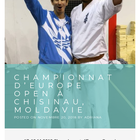
CHAMPIONNAT
D’EUROPE
OPEN À
CHISINAU,
MOLDAVIE
POSTED ON
NOVEMBRE 20, 2018
BY
ADRIANA