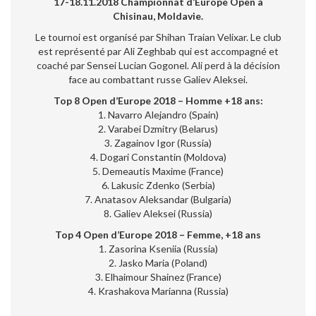
17-18.11.2018 Championnat d’Europe Open à
Chisinau, Moldavie.
Le tournoi est organisé par Shihan Traian Velixar. Le club
est représenté par Ali Zeghbab qui est accompagné et
coaché par Sensei Lucian Gogonel. Ali perd à la décision
face au combattant russe Galiev Aleksei.
Top 8 Open d’Europe 2018 – Homme +18 ans:
1. Navarro Alejandro (Spain)
2. Varabei Dzmitry (Belarus)
3. Zagainov Igor (Russia)
4. Dogari Constantin (Moldova)
5. Demeautis Maxime (France)
6. Lakusic Zdenko (Serbia)
7. Anatasov Aleksandar (Bulgaria)
8. Galiev Aleksei (Russia)
Top 4 Open d’Europe 2018 – Femme, +18 ans
1. Zasorina Kseniia (Russia)
2. Jasko Maria (Poland)
3. Elhaimour Shainez (France)
4. Krashakova Marianna (Russia)