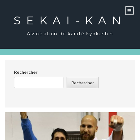
Skip
to
content
SEKAI-KAN
Association de karaté kyokushin
Rechercher
Rechercher