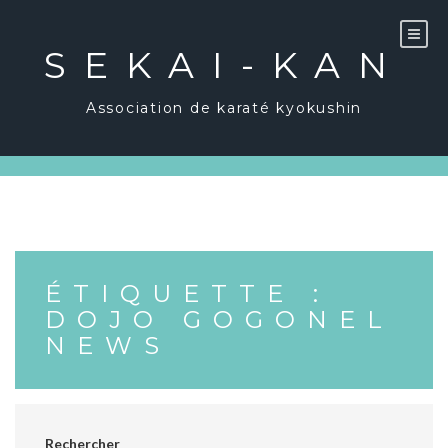
Skip
to
content
SEKAI-KAN
Association de karaté kyokushin
ÉTIQUETTE :
DOJO GOGONEL
NEWS
Rechercher